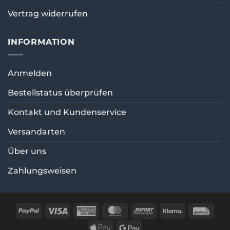
Vertrag widerrufen
INFORMATION
Anmelden
Bestellstatus überprüfen
Kontakt und Kundenservice
Versandarten
Über uns
Zahlungsweisen
PayPal
Visa
American
MasterCard
Sofort
Klarna
Rec
Express
Apple
Google