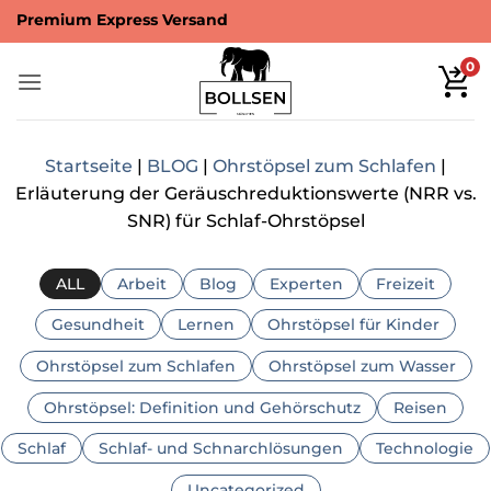
Zum
Premium Express Versand
Inhalt
springen
0
Startseite
|
BLOG
|
Ohrstöpsel zum Schlafen
|
Erläuterung der Geräuschreduktionswerte (NRR vs.
SNR) für Schlaf-Ohrstöpsel
ALL
Arbeit
Blog
Experten
Freizeit
Gesundheit
Lernen
Ohrstöpsel für Kinder
Ohrstöpsel zum Schlafen
Ohrstöpsel zum Wasser
Ohrstöpsel: Definition und Gehörschutz
Reisen
Schlaf
Schlaf- und Schnarchlösungen
Technologie
Uncategorized