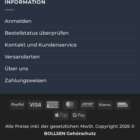
INFORMATION
Anmelden
Bestellstatus überprüfen
Kontakt und Kundenservice
Versandarten
Über uns
Zahlungsweisen
PayPal
Visa
American
MasterCard
Sofort
Klarna
Rec
Express
Apple
Google
Pay
Pay
Alle Preise inkl. der gesetzlichen MwSt. Copyright 2026 ©
BOLLSEN Gehörschutz