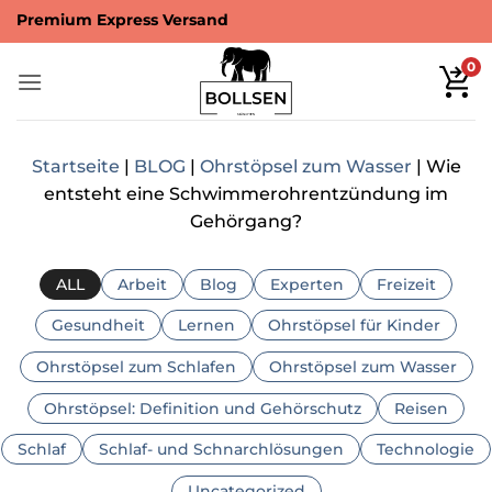
Zum
Premium Express Versand
Inhalt
springen
0
Startseite
|
BLOG
|
Ohrstöpsel zum Wasser
|
Wie
entsteht eine Schwimmerohrentzündung im
Gehörgang?
ALL
Arbeit
Blog
Experten
Freizeit
Gesundheit
Lernen
Ohrstöpsel für Kinder
Ohrstöpsel zum Schlafen
Ohrstöpsel zum Wasser
Ohrstöpsel: Definition und Gehörschutz
Reisen
Schlaf
Schlaf- und Schnarchlösungen
Technologie
Uncategorized